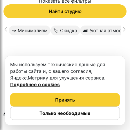
Показать все фильтры
Найти студию
🧱 Минимализм
🏷 Скидка
🛋 Уютная атмосфе
К сожалению в этом городе нет такой
Мы используем технические данные для
студии
работы сайта и, с вашего согласия,
Яндекс.Метрику для улучшения сервиса.
Подробнее о cookies
Принять
Другие студии
Только необходимые