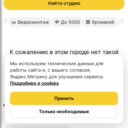
Найти студию
✂️ Видеомонтаж
💸 До 5000
🟩 Хромакей
📡 
К сожалению в этом городе нет такой
студии
Мы используем технические данные для
работы сайта и, с вашего согласия,
Яндекс.Метрику для улучшения сервиса.
Подробнее о cookies
Принять
в
Ереване
Другие студии
Только необходимые
Выездная запись подкастов