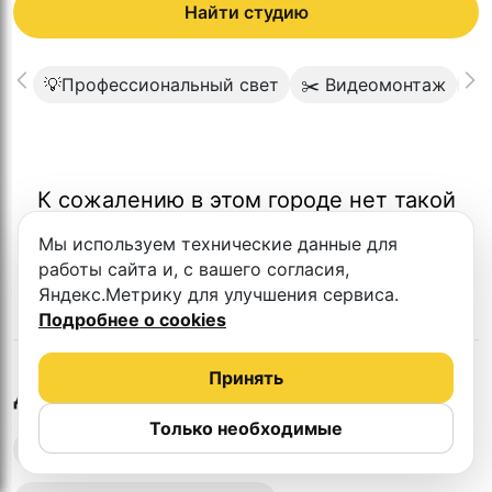
Найти студию
💡Профессиональный свет
✂️ Видеомонтаж
📡
К сожалению в этом городе нет такой
студии
Мы используем технические данные для
работы сайта и, с вашего согласия,
Яндекс.Метрику для улучшения сервиса.
Подробнее о cookies
Принять
в
Ереване
Другие студии
Только необходимые
Выездная запись подкастов