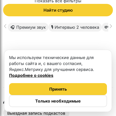
Показать все фильтры
Найти студию
🎧 Премиум звук
🎙 Интервью 2 человека
💸 До
К сожалению в этом городе нет такой
Мы используем технические данные для
студии
работы сайта и, с вашего согласия,
Яндекс.Метрику для улучшения сервиса.
Подробнее о cookies
Принять
в
Ереване
Другие студии
Только необходимые
Выездная запись подкастов