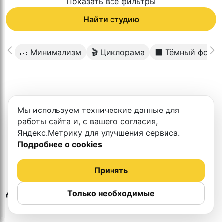
Показать все фильтры
Найти студию
🧱 Минимализм
🎬 Циклорама
⬛️ Тёмный фон
К сожалению в этом городе нет такой
Мы используем технические данные для
студии
работы сайта и, с вашего согласия,
Яндекс.Метрику для улучшения сервиса.
Подробнее о cookies
Принять
Другие студии
Только необходимые