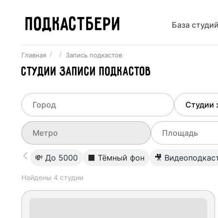
ПОДКАСТБЕРИ
База студи
Главная
Запись подкастов
Студии записи подкастов
Выберите город
Выберит
Не указывать
Все ст
Выберите метро
Выберите диа
💸 До 5000
⬛️ Тёмный фон
🎥 Видеоподкас
Ереван
Студии
0
Найдены
4
студии
Не указывать
Студии
Студии