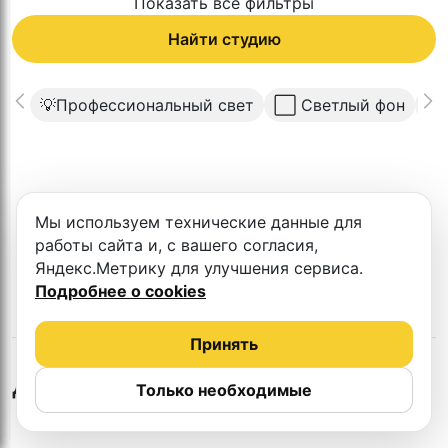
Показать все фильтры
Найти студию
💡Профессиональный свет
⬜️ Светлый фон
⬛️
К сожалению в этом городе нет такой
Мы используем технические данные для
студии
работы сайта и, с вашего согласия,
Яндекс.Метрику для улучшения сервиса.
Подробнее о cookies
Принять
Другие студии
Только необходимые