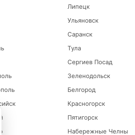
Липецк
Ульяновск
Саранск
нь
Тула
Сергиев Посад
поль
Зеленодольск
поль
Белгород
сийск
Красногорск
й
Пятигорск
р
Набережные Челны