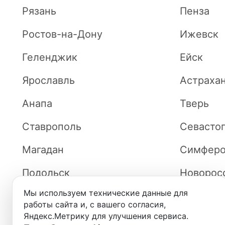
Рязань
Пенза
Ростов-на-Дону
Ижевск
Геленджик
Ейск
Ярославль
Астраха
Анапа
Тверь
Ставрополь
Севасто
Магадан
Симферо
Подольск
Новорос
Мы используем технические данные для
Железногорск
Волжски
работы сайта и, с вашего согласия,
Яндекс.Метрику для улучшения сервиса.
Киров
Владими